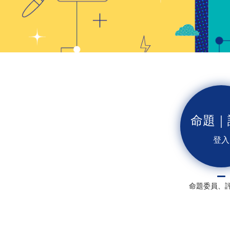
命題｜
登入
命題委員、